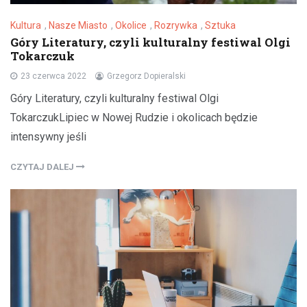
Kultura
,
Nasze Miasto
,
Okolice
,
Rozrywka
,
Sztuka
Góry Literatury, czyli kulturalny festiwal Olgi
Tokarczuk
23 czerwca 2022
Grzegorz Dopieralski
Góry Literatury, czyli kulturalny festiwal Olgi
TokarczukLipiec w Nowej Rudzie i okolicach będzie
intensywny jeśli
CZYTAJ DALEJ