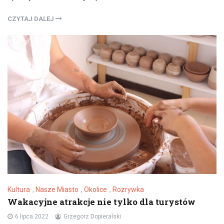
CZYTAJ DALEJ
Kultura
,
Nasze Miasto
,
Okolice
,
Rozrywka
Wakacyjne atrakcje nie tylko dla turystów
6 lipca 2022
Grzegorz Dopieralski