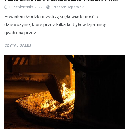
18 października 2022
Grzegorz Dopieralski
Powiatem kłodzkim wstrząsnęła wiadomość o
dziewczynie, które przez kilka lat była w tajemnicy
gwałcona przez
CZYTAJ DALEJ