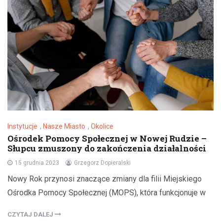
Instytucje
,
Nasze Miasto
,
Okolice
Ośrodek Pomocy Społecznej w Nowej Rudzie –
Słupcu zmuszony do zakończenia działalności
15 grudnia 2023
Grzegorz Dopieralski
Nowy Rok przynosi znaczące zmiany dla filii Miejskiego
Ośrodka Pomocy Społecznej (MOPS), która funkcjonuje w
CZYTAJ DALEJ