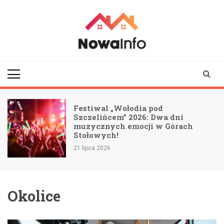
Skip
to
content
nowainfo.pl
Informator z Nowej
Rudy i okolic
Festiwal „Wołodia pod
Szczelińcem” 2026: Dwa dni
j
muzycznych emocji w Górach
Stołowych!
21 lipca 2026
Okolice