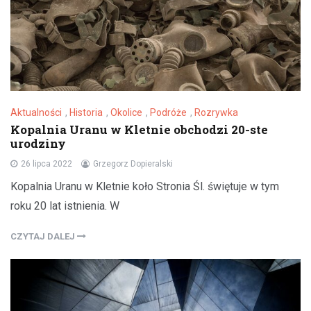
Aktualności
,
Historia
,
Okolice
,
Podróże
,
Rozrywka
Kopalnia Uranu w Kletnie obchodzi 20-ste
urodziny
26 lipca 2022
Grzegorz Dopieralski
Kopalnia Uranu w Kletnie koło Stronia Śl. świętuje w tym
roku 20 lat istnienia. W
CZYTAJ DALEJ