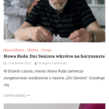
Nasze Miasto
,
Okolice
,
Z kraju
Nowa Ruda: Dni Seniora wkrótce na horyzoncie
13 września 2023
Grzegorz Dopieralski
W bliskim czasie, miasto Nowa Ruda zamierza
zorganizować wydarzenie o nazwie „Dni Seniora”. Oczekuje
się,
CZYTAJ DALEJ