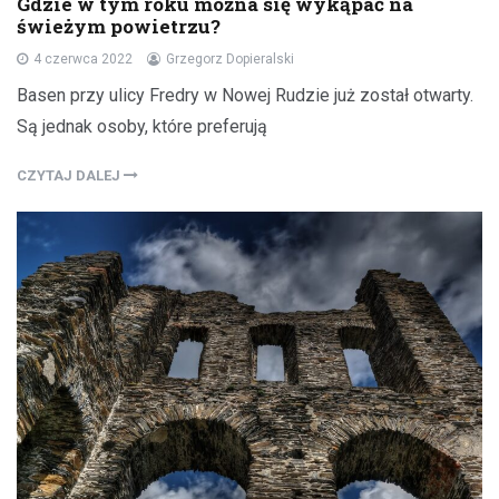
Gdzie w tym roku można się wykąpać na
świeżym powietrzu?
4 czerwca 2022
Grzegorz Dopieralski
Basen przy ulicy Fredry w Nowej Rudzie już został otwarty.
Są jednak osoby, które preferują
CZYTAJ DALEJ