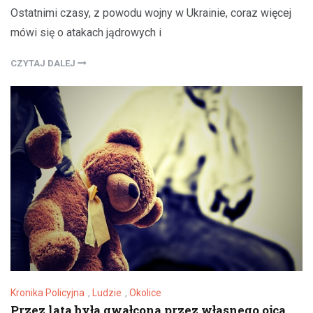
Ostatnimi czasy, z powodu wojny w Ukrainie, coraz więcej
mówi się o atakach jądrowych i
CZYTAJ DALEJ
Kronika Policyjna
,
Ludzie
,
Okolice
Przez lata była gwałcona przez własnego ojca