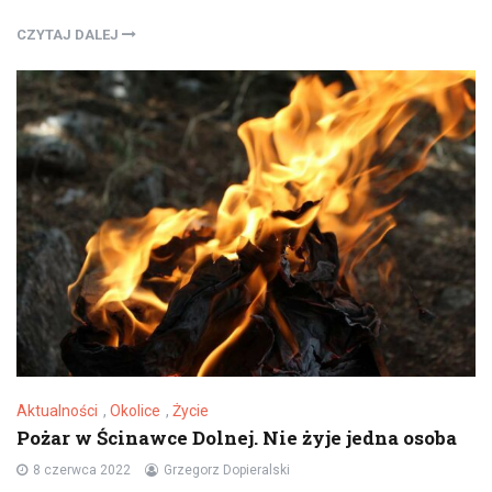
CZYTAJ DALEJ
Aktualności
,
Okolice
,
Życie
Pożar w Ścinawce Dolnej. Nie żyje jedna osoba
8 czerwca 2022
Grzegorz Dopieralski