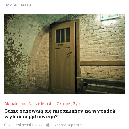
CZYTAJ DALEJ
Aktualności
,
Nasze Miasto
,
Okolice
,
Życie
Gdzie schowają się mieszkańcy na wypadek
wybuchu jądrowego?
20 października 2022
Grzegorz Dopieralski