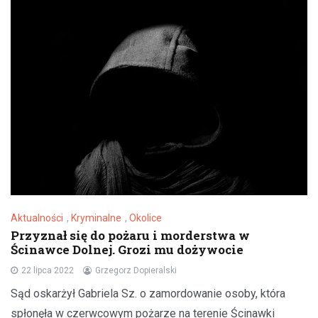
Aktualności
,
Kryminalne
,
Okolice
Przyznał się do pożaru i morderstwa w
Ścinawce Dolnej. Grozi mu dożywocie
22 lipca 2022
Grzegorz Dopieralski
Sąd oskarżył Gabriela Sz. o zamordowanie osoby, która
spłonęła w czerwcowym pożarze na terenie Ścinawki