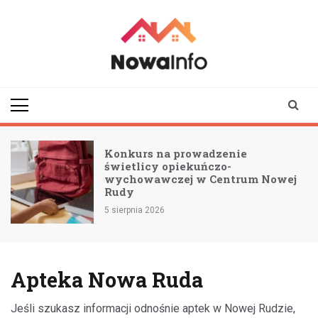
Skip
to
content
nowainfo.pl
Informator z Nowej
Rudy i okolic
Konkurs na prowadzenie
świetlicy opiekuńczo-
wychowawczej w Centrum Nowej
Rudy
5 sierpnia 2026
Apteka Nowa Ruda
Jeśli szukasz informacji odnośnie aptek w Nowej Rudzie,