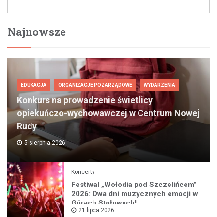
Najnowsze
EDUKACJA
ORGANIZACJE POZARZĄDOWE
WYDARZENIA
Konkurs na prowadzenie świetlicy
opiekuńczo-wychowawczej w Centrum Nowej
Rudy
5 sierpnia 2026
Koncerty
Festiwal „Wołodia pod Szczelińcem”
2026: Dwa dni muzycznych emocji w
Górach Stołowych!
21 lipca 2026