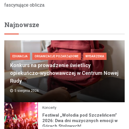
fascynujące oblicza.
Najnowsze
EDUKACJA
ORGANIZACJE POZARZĄDOWE
WYDARZENIA
Konkurs na prowadzenie świetlicy
opiekuńczo-wychowawczej w Centrum Nowej
Rudy
5 sierpnia 2026
Koncerty
Festiwal „Wołodia pod Szczelińcem”
2026: Dwa dni muzycznych emocji w
Górach Stołowych!