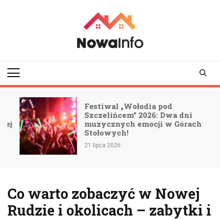
Skip
to
content
nowainfo.pl
Informator z Nowej
Rudy i okolic
Festiwal „Wołodia pod
Szczelińcem” 2026: Dwa dni
j
muzycznych emocji w Górach
Stołowych!
21 lipca 2026
Co warto zobaczyć w Nowej
Rudzie i okolicach – zabytki i