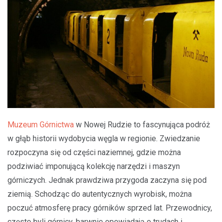
Muzeum Górnictwa
w Nowej Rudzie to fascynująca podróż
w głąb historii wydobycia węgla w regionie. Zwiedzanie
rozpoczyna się od części naziemnej, gdzie można
podziwiać imponującą kolekcję narzędzi i maszyn
górniczych. Jednak prawdziwa przygoda zaczyna się pod
ziemią. Schodząc do autentycznych wyrobisk, można
poczuć atmosferę pracy górników sprzed lat. Przewodnicy,
często byli górnicy, barwnie opowiadają o trudach i