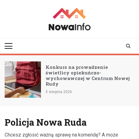
Skip
to
content
nowainfo.pl
Informator z Nowej
Rudy i okolic
Konkurs na prowadzenie
świetlicy opiekuńczo-
wychowawczej w Centrum Nowej
Rudy
5 sierpnia 2026
Policja Nowa Ruda
Chcesz zgłosić ważną sprawę na komendę? A może