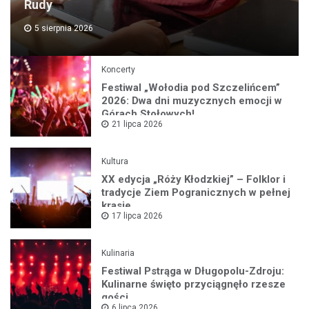
Rudy
5 sierpnia 2026
Koncerty
Festiwal „Wołodia pod Szczelińcem”
2026: Dwa dni muzycznych emocji w
Górach Stołowych!
21 lipca 2026
Kultura
XX edycja „Róży Kłodzkiej” – Folklor i
tradycje Ziem Pogranicznych w pełnej
krasie
17 lipca 2026
Kulinaria
Festiwal Pstrąga w Długopolu-Zdroju:
Kulinarne święto przyciągnęło rzesze
gości
6 lipca 2026