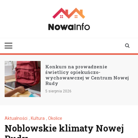
Skip
to
content
nowainfo.pl
Informator z Nowej
Rudy i okolic
Konkurs na prowadzenie
świetlicy opiekuńczo-
wychowawczej w Centrum Nowej
Rudy
5 sierpnia 2026
Aktualności
,
Kultura
,
Okolice
Noblowskie klimaty Nowej