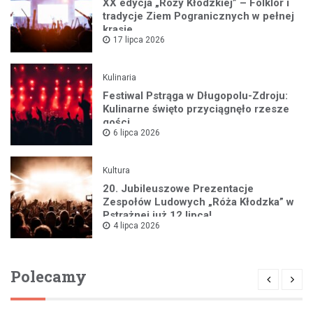
XX edycja „Róży Kłodzkiej” – Folklor i
tradycje Ziem Pogranicznych w pełnej
krasie
17 lipca 2026
Kulinaria
Festiwal Pstrąga w Długopolu-Zdroju:
Kulinarne święto przyciągnęło rzesze
gości
6 lipca 2026
Kultura
20. Jubileuszowe Prezentacje
Zespołów Ludowych „Róża Kłodzka” w
Pstrążnej już 12 lipca!
4 lipca 2026
Polecamy