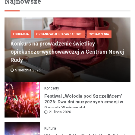
Najnowsze
EDUKACJA
ORGANIZACJE POZARZĄDOWE
WYDARZENIA
Konkurs na prowadzenie świetlicy
opiekuńczo-wychowawczej w Centrum Nowej
Rudy
5 sierpnia 2026
Koncerty
Festiwal „Wołodia pod Szczelińcem”
2026: Dwa dni muzycznych emocji w
Górach Stołowych!
21 lipca 2026
Kultura