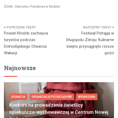
Źródło: Starostwo Powiatowe w Kłodzku
Nawigacja
Powiat Kłodzki zachwyca
Festiwal Pstrąga w
wpisu
turystów podczas
Długopolu-Zdroju: Kulinarne
Dolnośląskiego Otwarcia
święto przyciągnęło rzesze
Wakacji
gości
Najnowsze
EDUKACJA
ORGANIZACJE POZARZĄDOWE
WYDARZENIA
Konkurs na prowadzenie świetlicy
opiekuńczo-wychowawczej w Centrum Nowej