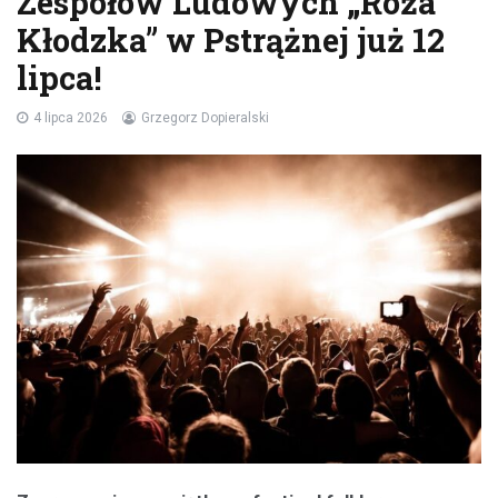
Zespołów Ludowych „Róża
Kłodzka” w Pstrążnej już 12
lipca!
4 lipca 2026
Grzegorz Dopieralski