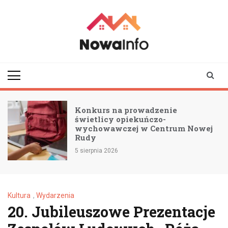
Skip
to
content
nowainfo.pl
Informator z Nowej
Rudy i okolic
Konkurs na prowadzenie
świetlicy opiekuńczo-
wychowawczej w Centrum Nowej
Rudy
5 sierpnia 2026
Kultura
,
Wydarzenia
20. Jubileuszowe Prezentacje