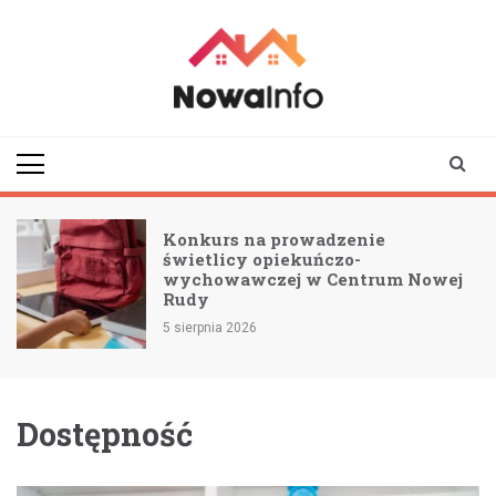
Skip
to
content
nowainfo.pl
Informator z Nowej
Rudy i okolic
Konkurs na prowadzenie
świetlicy opiekuńczo-
wychowawczej w Centrum Nowej
Rudy
5 sierpnia 2026
Dostępność