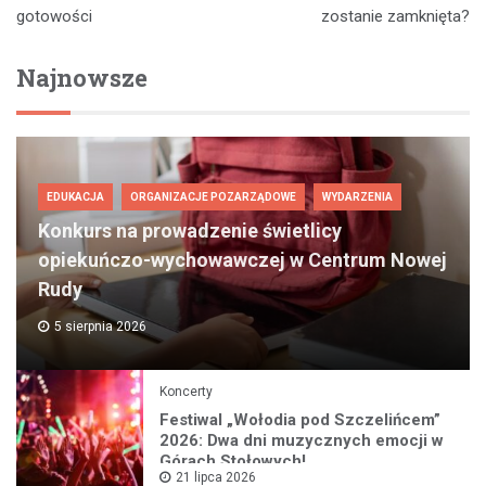
wpisu
gotowości
zostanie zamknięta?
Najnowsze
EDUKACJA
ORGANIZACJE POZARZĄDOWE
WYDARZENIA
Konkurs na prowadzenie świetlicy
opiekuńczo-wychowawczej w Centrum Nowej
Rudy
5 sierpnia 2026
Koncerty
Festiwal „Wołodia pod Szczelińcem”
2026: Dwa dni muzycznych emocji w
Górach Stołowych!
21 lipca 2026