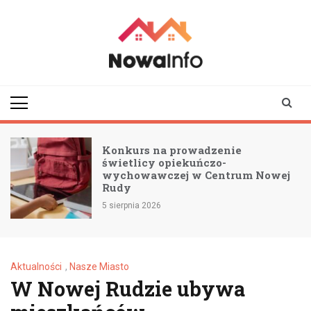
Skip
to
content
nowainfo.pl
Informator z Nowej
Rudy i okolic
Konkurs na prowadzenie
świetlicy opiekuńczo-
wychowawczej w Centrum Nowej
Rudy
5 sierpnia 2026
Aktualności
,
Nasze Miasto
W Nowej Rudzie ubywa