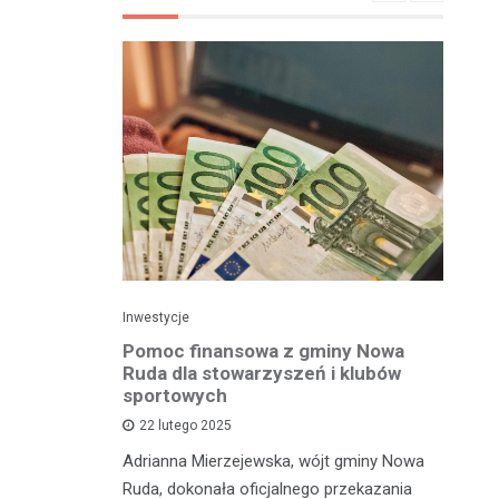
Inwestycje
Spo
mistrza
Pomoc finansowa z gminy Nowa
Mł
gu
Ruda dla stowarzyszeń i klubów
Św
om
sportowych
s
22 lutego 2025
dzieńców,
Adrianna Mierzejewska, wójt gminy Nowa
W 
ości w
Ruda, dokonała oficjalnego przekazania
Że