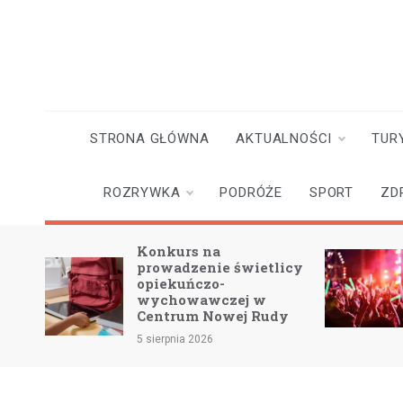
Skip
to
content
STRONA GŁÓWNA
AKTUALNOŚCI
TUR
ROZRYWKA
PODRÓŻE
SPORT
ZD
Konkurs na
w na
prowadzenie świetlicy
opiekuńczo-
wychowawczej w
Centrum Nowej Rudy
5 sierpnia 2026