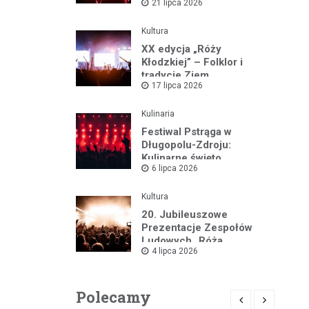
21 lipca 2026
w Górach Stołowych!
Kultura
XX edycja „Róży
Kłodzkiej” – Folklor i
tradycje Ziem
17 lipca 2026
Pogranicznych w pełnej
krasie
Kulinaria
Festiwal Pstrąga w
Długopolu-Zdroju:
Kulinarne święto
6 lipca 2026
przyciągnęło rzesze
gości
Kultura
20. Jubileuszowe
Prezentacje Zespołów
Ludowych „Róża
4 lipca 2026
Kłodzka” w Pstrążnej już
12 lipca!
Polecamy