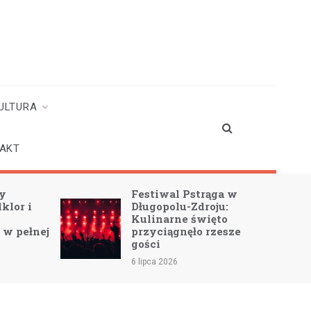
ULTURA
AKT
ży
Festiwal Pstrąga w
lklor i
Długopolu-Zdroju:
Kulinarne święto
 w pełnej
przyciągnęło rzesze
gości
6 lipca 2026