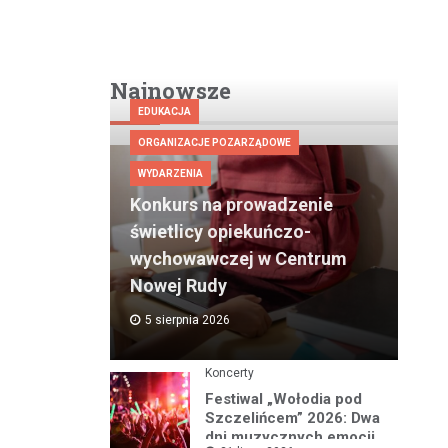
Najnowsze
EDUKACJA
ORGANIZACJE POZARZĄDOWE
WYDARZENIA
Konkurs na prowadzenie
świetlicy opiekuńczo-
wychowawczej w Centrum
Nowej Rudy
5 sierpnia 2026
Koncerty
Festiwal „Wołodia pod
Szczelińcem” 2026: Dwa
dni muzycznych emocji