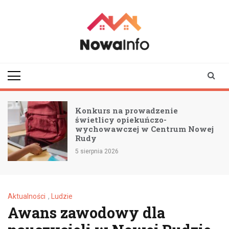
Skip
to
content
nowainfo.pl
Informator z Nowej
Rudy i okolic
Konkurs na prowadzenie
świetlicy opiekuńczo-
wychowawczej w Centrum Nowej
Rudy
5 sierpnia 2026
Aktualności
,
Ludzie
Awans zawodowy dla