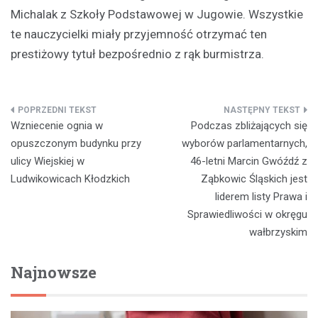
Michalak z Szkoły Podstawowej w Jugowie. Wszystkie
te nauczycielki miały przyjemność otrzymać ten
prestiżowy tytuł bezpośrednio z rąk burmistrza.
Nawigacja
Wzniecenie ognia w
Podczas zbliżających się
wpisu
opuszczonym budynku przy
wyborów parlamentarnych,
ulicy Wiejskiej w
46-letni Marcin Gwóźdź z
Ludwikowicach Kłodzkich
Ząbkowic Śląskich jest
liderem listy Prawa i
Sprawiedliwości w okręgu
wałbrzyskim
Najnowsze