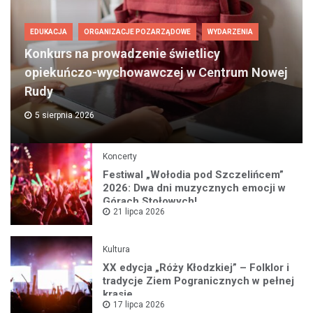
EDUKACJA
ORGANIZACJE POZARZĄDOWE
WYDARZENIA
Konkurs na prowadzenie świetlicy
opiekuńczo-wychowawczej w Centrum Nowej
Rudy
5 sierpnia 2026
Koncerty
Festiwal „Wołodia pod Szczelińcem”
2026: Dwa dni muzycznych emocji w
Górach Stołowych!
21 lipca 2026
Kultura
XX edycja „Róży Kłodzkiej” – Folklor i
tradycje Ziem Pogranicznych w pełnej
krasie
17 lipca 2026