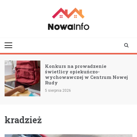
Skip
to
content
nowainfo.pl
Informator z Nowej
Rudy i okolic
Konkurs na prowadzenie
świetlicy opiekuńczo-
wychowawczej w Centrum Nowej
Rudy
5 sierpnia 2026
kradzież