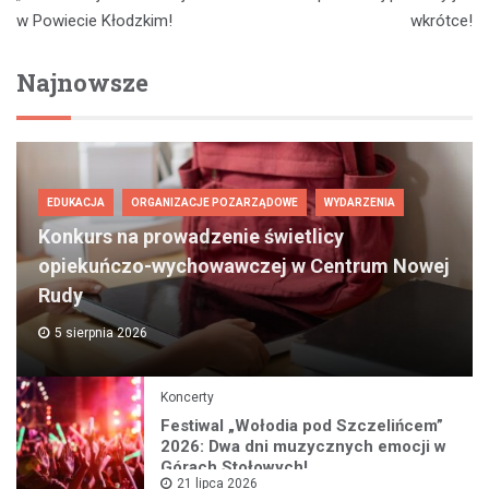
w Powiecie Kłodzkim!
wkrótce!
Najnowsze
EDUKACJA
ORGANIZACJE POZARZĄDOWE
WYDARZENIA
Konkurs na prowadzenie świetlicy
opiekuńczo-wychowawczej w Centrum Nowej
Rudy
5 sierpnia 2026
Koncerty
Festiwal „Wołodia pod Szczelińcem”
2026: Dwa dni muzycznych emocji w
Górach Stołowych!
21 lipca 2026