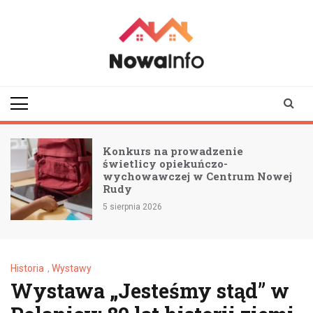
Skip
to
content
nowainfo.pl
Informator z Nowej
Rudy i okolic
Konkurs na prowadzenie
świetlicy opiekuńczo-
wychowawczej w Centrum Nowej
Rudy
5 sierpnia 2026
Historia
,
Wystawy
Wystawa „Jesteśmy stąd” w