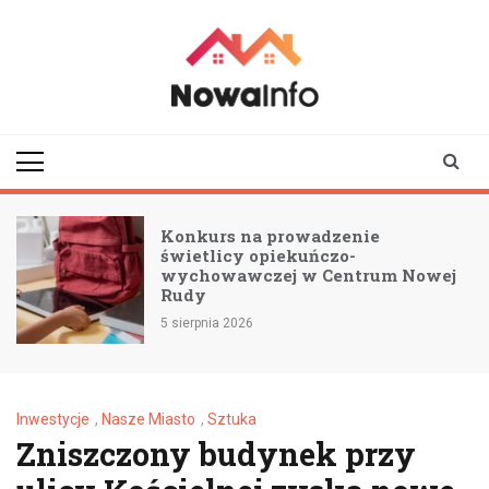
Skip
to
content
nowainfo.pl
Informator z Nowej
Rudy i okolic
Konkurs na prowadzenie
świetlicy opiekuńczo-
wychowawczej w Centrum Nowej
Rudy
5 sierpnia 2026
Inwestycje
,
Nasze Miasto
,
Sztuka
Zniszczony budynek przy