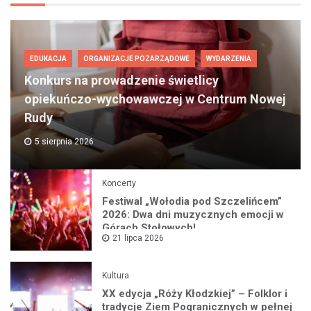
EDUKACJA
ORGANIZACJE POZARZĄDOWE
WYDARZENIA
Konkurs na prowadzenie świetlicy
opiekuńczo-wychowawczej w Centrum Nowej
Rudy
5 sierpnia 2026
Koncerty
Festiwal „Wołodia pod Szczelińcem”
2026: Dwa dni muzycznych emocji w
Górach Stołowych!
21 lipca 2026
Kultura
XX edycja „Róży Kłodzkiej” – Folklor i
tradycje Ziem Pogranicznych w pełnej