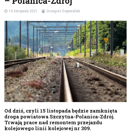
– Polanica-Zdrój
15 listopada 2021
Grzegorz Dopieralski
Od dziś, czyli 15 listopada będzie zamknięta
droga powiatowa Szczytna-Polanica-Zdrój.
Trwają prace nad remontem przejazdu
kolejowego linii kolejowej nr 309.