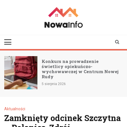
Skip
to
content
nowainfo.pl
Informator z Nowej
Rudy i okolic
Konkurs na prowadzenie
świetlicy opiekuńczo-
wychowawczej w Centrum Nowej
Rudy
5 sierpnia 2026
Aktualności
Zamknięty odcinek Szczytna