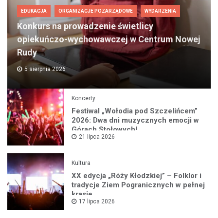
EDUKACJA
ORGANIZACJE POZARZĄDOWE
WYDARZENIA
Konkurs na prowadzenie świetlicy
opiekuńczo-wychowawczej w Centrum Nowej
Rudy
5 sierpnia 2026
Koncerty
Festiwal „Wołodia pod Szczelińcem”
2026: Dwa dni muzycznych emocji w
Górach Stołowych!
21 lipca 2026
Kultura
XX edycja „Róży Kłodzkiej” – Folklor i
tradycje Ziem Pogranicznych w pełnej
krasie
17 lipca 2026