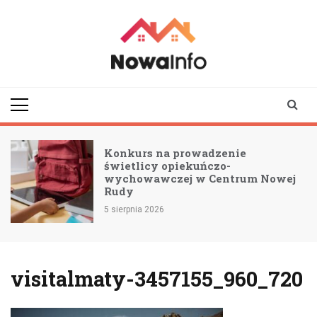
Skip
to
content
nowainfo.pl
Informator z Nowej
Rudy i okolic
Konkurs na prowadzenie
świetlicy opiekuńczo-
wychowawczej w Centrum Nowej
Rudy
5 sierpnia 2026
visitalmaty-3457155_960_720