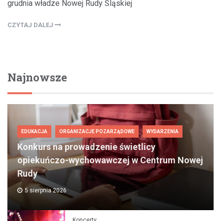
grudnia władze Nowej Rudy Śląskiej
CZYTAJ DALEJ
Najnowsze
EDUKACJA
ORGANIZACJE POZARZĄDOWE
WYDARZENIA
Konkurs na prowadzenie świetlicy
opiekuńczo-wychowawczej w Centrum Nowej
Rudy
5 sierpnia 2026
Koncerty