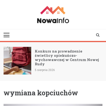
Skip
to
content
nowainfo.pl
Informator z Nowej
Rudy i okolic
Konkurs na prowadzenie
świetlicy opiekuńczo-
wychowawczej w Centrum Nowej
Rudy
5 sierpnia 2026
wymiana kopciuchów