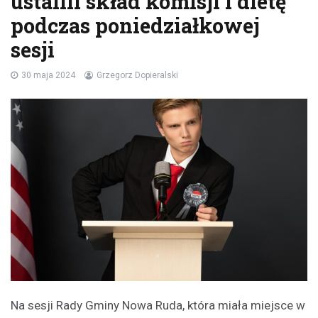
ustalili skład komisji i dietę
podczas poniedziałkowej
sesji
30 maja 2024
Grzegorz Dopieralski
Na sesji Rady Gminy Nowa Ruda, która miała miejsce w