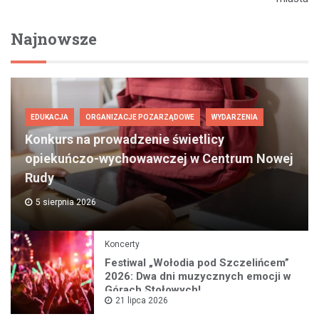
Najnowsze
EDUKACJA
ORGANIZACJE POZARZĄDOWE
WYDARZENIA
Konkurs na prowadzenie świetlicy
opiekuńczo-wychowawczej w Centrum Nowej
Rudy
5 sierpnia 2026
Koncerty
Festiwal „Wołodia pod Szczelińcem”
2026: Dwa dni muzycznych emocji w
Górach Stołowych!
21 lipca 2026