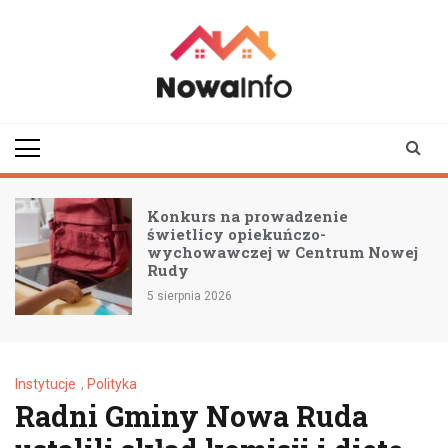
Skip
to
content
nowainfo.pl
Informator z Nowej
Rudy i okolic
Konkurs na prowadzenie
świetlicy opiekuńczo-
wychowawczej w Centrum Nowej
Rudy
5 sierpnia 2026
Instytucje
,
Polityka
Radni Gminy Nowa Ruda