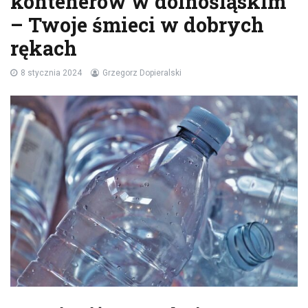
kontenerów w dolnośląskim
– Twoje śmieci w dobrych
rękach
8 stycznia 2024
Grzegorz Dopieralski