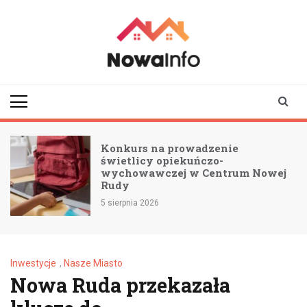
Skip
to
content
nowainfo.pl
Informator z Nowej
Rudy i okolic
Konkurs na prowadzenie
świetlicy opiekuńczo-
wychowawczej w Centrum Nowej
Rudy
5 sierpnia 2026
Inwestycje
,
Nasze Miasto
Nowa Ruda przekazała