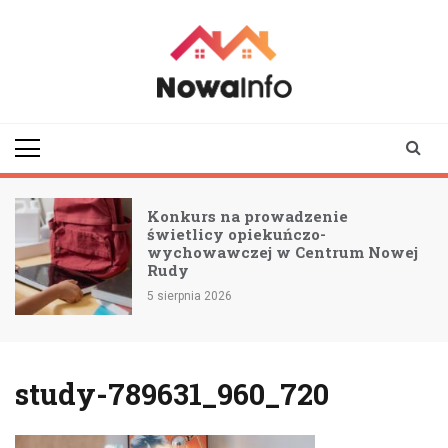
Skip
to
content
nowainfo.pl
Informator z Nowej
Rudy i okolic
Konkurs na prowadzenie
świetlicy opiekuńczo-
wychowawczej w Centrum Nowej
Rudy
5 sierpnia 2026
study-789631_960_720