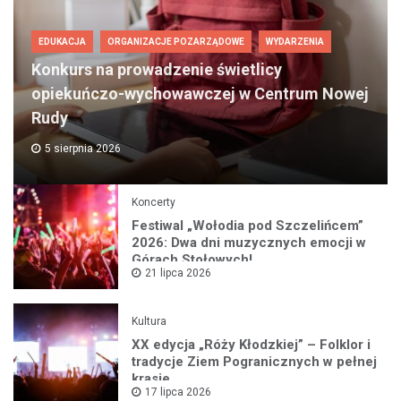
EDUKACJA
ORGANIZACJE POZARZĄDOWE
WYDARZENIA
Konkurs na prowadzenie świetlicy
opiekuńczo-wychowawczej w Centrum Nowej
Rudy
5 sierpnia 2026
Koncerty
Festiwal „Wołodia pod Szczelińcem”
2026: Dwa dni muzycznych emocji w
Górach Stołowych!
21 lipca 2026
Kultura
XX edycja „Róży Kłodzkiej” – Folklor i
tradycje Ziem Pogranicznych w pełnej
krasie
17 lipca 2026