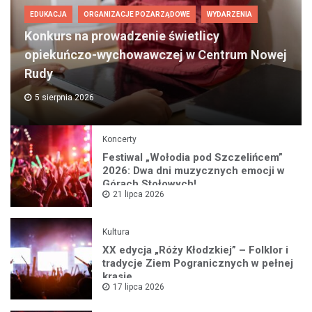
EDUKACJA
ORGANIZACJE POZARZĄDOWE
WYDARZENIA
Konkurs na prowadzenie świetlicy
opiekuńczo-wychowawczej w Centrum Nowej
Rudy
5 sierpnia 2026
Koncerty
Festiwal „Wołodia pod Szczelińcem”
2026: Dwa dni muzycznych emocji w
Górach Stołowych!
21 lipca 2026
Kultura
XX edycja „Róży Kłodzkiej” – Folklor i
tradycje Ziem Pogranicznych w pełnej
krasie
17 lipca 2026