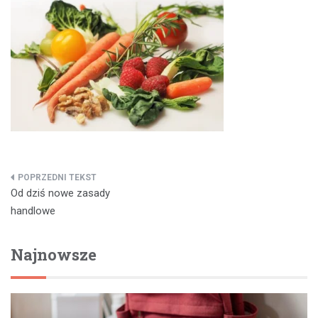
Nawigacja
Od dziś nowe zasady
wpisu
handlowe
Najnowsze