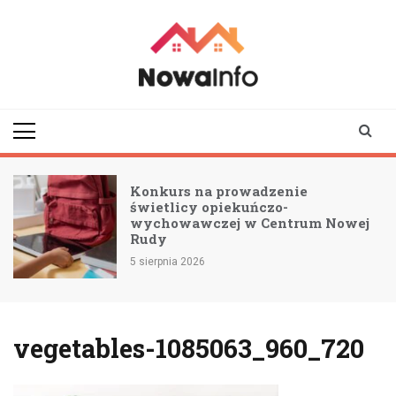
Skip
to
content
nowainfo.pl
Informator z Nowej
Rudy i okolic
Konkurs na prowadzenie
świetlicy opiekuńczo-
wychowawczej w Centrum Nowej
Rudy
5 sierpnia 2026
vegetables-1085063_960_720