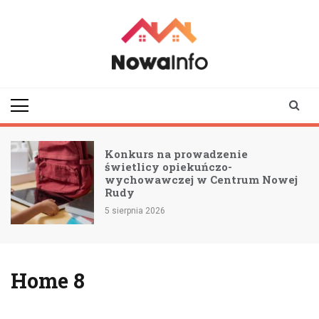
Skip
to
content
nowainfo.pl
Informator z Nowej
Rudy i okolic
Konkurs na prowadzenie
świetlicy opiekuńczo-
wychowawczej w Centrum Nowej
Rudy
5 sierpnia 2026
Home 8