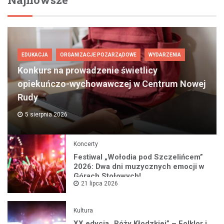
EDUKACJA
ORGANIZACJE POZARZĄDOWE
WYDARZENIA
Konkurs na prowadzenie świetlicy
opiekuńczo-wychowawczej w Centrum Nowej
Rudy
5 sierpnia 2026
Koncerty
Festiwal „Wołodia pod Szczelińcem”
2026: Dwa dni muzycznych emocji w
Górach Stołowych!
21 lipca 2026
Kultura
XX edycja „Róży Kłodzkiej” – Folklor i