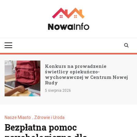
Skip
to
content
nowainfo.pl
Informator z Nowej
Rudy i okolic
Konkurs na prowadzenie
świetlicy opiekuńczo-
wychowawczej w Centrum Nowej
Rudy
5 sierpnia 2026
Nasze Miasto
,
Zdrowie i Uroda
Bezpłatna pomoc