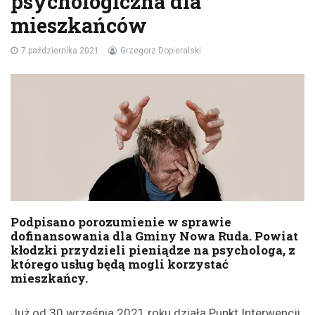
psychologiczna dla
mieszkańców
7 października 2021
Grzegorz Dopieralski
Podpisano porozumienie w sprawie
dofinansowania dla Gminy Nowa Ruda. Powiat
kłodzki przydzieli pieniądze na psychologa, z
którego usług będą mogli korzystać
mieszkańcy.
Już od 30 września 2021 roku działa
Punkt Interwencji