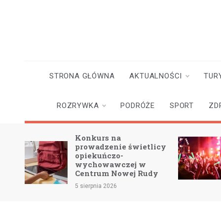
Skip
to
content
STRONA GŁÓWNA
AKTUALNOŚCI
TUR
ROZRYWKA
PODRÓŻE
SPORT
ZD
Konkurs na
w na
prowadzenie świetlicy
opiekuńczo-
wychowawczej w
Centrum Nowej Rudy
5 sierpnia 2026