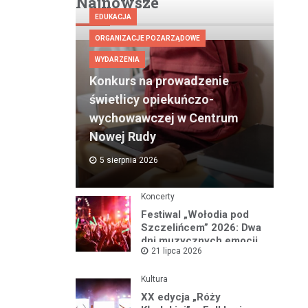
Najnowsze
EDUKACJA
ORGANIZACJE POZARZĄDOWE
WYDARZENIA
Konkurs na prowadzenie
świetlicy opiekuńczo-
wychowawczej w Centrum
Nowej Rudy
5 sierpnia 2026
Koncerty
Festiwal „Wołodia pod
Szczelińcem” 2026: Dwa
dni muzycznych emocji
21 lipca 2026
w Górach Stołowych!
Kultura
XX edycja „Róży