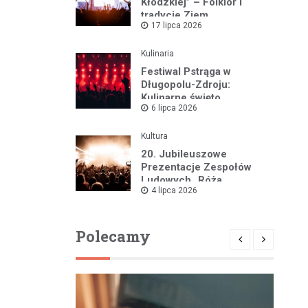
Kłodzkiej” – Folklor i
tradycje Ziem
17 lipca 2026
Pogranicznych w pełnej
krasie
Kulinaria
Festiwal Pstrąga w
Długopolu-Zdroju:
Kulinarne święto
6 lipca 2026
przyciągnęło rzesze
gości
Kultura
20. Jubileuszowe
Prezentacje Zespołów
Ludowych „Róża
4 lipca 2026
Kłodzka” w Pstrążnej już
12 lipca!
Polecamy