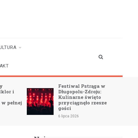
ULTURA
AKT
ży
Festiwal Pstrąga w
lklor i
Długopolu-Zdroju:
Kulinarne święto
 w pełnej
przyciągnęło rzesze
gości
6 lipca 2026