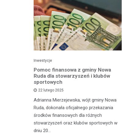
Inwestycje
Spo
mistrza
Pomoc finansowa z gminy Nowa
Mł
gu
Ruda dla stowarzyszeń i klubów
Św
om
sportowych
s
22 lutego 2025
dzieńców,
Adrianna Mierzejewska, wójt gminy Nowa
W 
ości w
Ruda, dokonała oficjalnego przekazania
Że
rtowych,
środków finansowych dla różnych
Św
siągnięcia
stowarzyszeń oraz klubów sportowych w
Św
urmistrza…
dniu 20…