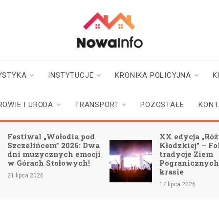
nowainfo.pl
Informator z Nowej
Rudy i okolic
YSTYKA
INSTYTUCJE
KRONIKA POLICYJNA
K
ROWIE I URODA
TRANSPORT
POZOSTAŁE
KONT
Festiwal „Wołodia pod
XX edycja „Ró
Szczelińcem” 2026: Dwa
Kłodzkiej” – Fo
dni muzycznych emocji
tradycje Ziem
w Górach Stołowych!
Pogranicznych
krasie
21 lipca 2026
17 lipca 2026