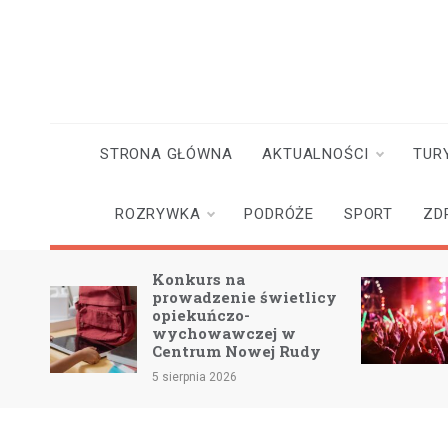
Skip
to
content
STRONA GŁÓWNA
AKTUALNOŚCI
TUR
ROZRYWKA
PODRÓŻE
SPORT
ZD
Konkurs na
w na
prowadzenie świetlicy
opiekuńczo-
wychowawczej w
Centrum Nowej Rudy
5 sierpnia 2026