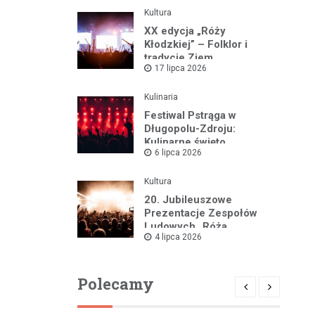
Kultura
XX edycja „Róży
Kłodzkiej” – Folklor i
tradycje Ziem
17 lipca 2026
Pogranicznych w pełnej
krasie
Kulinaria
Festiwal Pstrąga w
Długopolu-Zdroju:
Kulinarne święto
6 lipca 2026
przyciągnęło rzesze
gości
Kultura
20. Jubileuszowe
Prezentacje Zespołów
Ludowych „Róża
4 lipca 2026
Kłodzka” w Pstrążnej już
12 lipca!
Polecamy