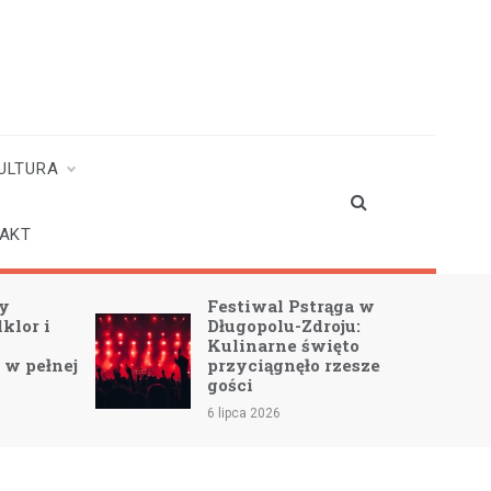
ULTURA
AKT
ży
Festiwal Pstrąga w
lklor i
Długopolu-Zdroju:
Kulinarne święto
 w pełnej
przyciągnęło rzesze
gości
6 lipca 2026