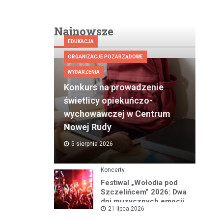
Najnowsze
EDUKACJA
ORGANIZACJE POZARZĄDOWE
WYDARZENIA
Konkurs na prowadzenie
świetlicy opiekuńczo-
wychowawczej w Centrum
Nowej Rudy
5 sierpnia 2026
Koncerty
Festiwal „Wołodia pod
Szczelińcem” 2026: Dwa
dni muzycznych emocji
21 lipca 2026
w Górach Stołowych!