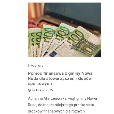
Inwestycje
Spo
mistrza
Pomoc finansowa z gminy Nowa
Mł
gu
Ruda dla stowarzyszeń i klubów
Św
om
sportowych
s
22 lutego 2025
dzieńców,
Adrianna Mierzejewska, wójt gminy Nowa
W 
ości w
Ruda, dokonała oficjalnego przekazania
Że
rtowych,
środków finansowych dla różnych
Św