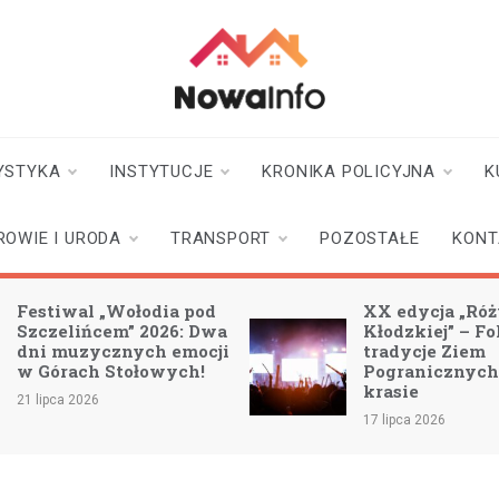
nowainfo.pl
Informator z Nowej
Rudy i okolic
YSTYKA
INSTYTUCJE
KRONIKA POLICYJNA
K
ROWIE I URODA
TRANSPORT
POZOSTAŁE
KONT
Festiwal „Wołodia pod
XX edycja „Ró
Szczelińcem” 2026: Dwa
Kłodzkiej” – Fo
dni muzycznych emocji
tradycje Ziem
w Górach Stołowych!
Pogranicznych
krasie
21 lipca 2026
17 lipca 2026