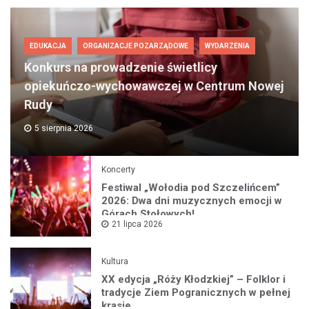
EDUKACJA
ORGANIZACJE POZARZĄDOWE
WYDARZENIA
Konkurs na prowadzenie świetlicy
opiekuńczo-wychowawczej w Centrum Nowej
Rudy
5 sierpnia 2026
Koncerty
Festiwal „Wołodia pod Szczelińcem”
2026: Dwa dni muzycznych emocji w
Górach Stołowych!
21 lipca 2026
Kultura
XX edycja „Róży Kłodzkiej” – Folklor i
tradycje Ziem Pogranicznych w pełnej
krasie