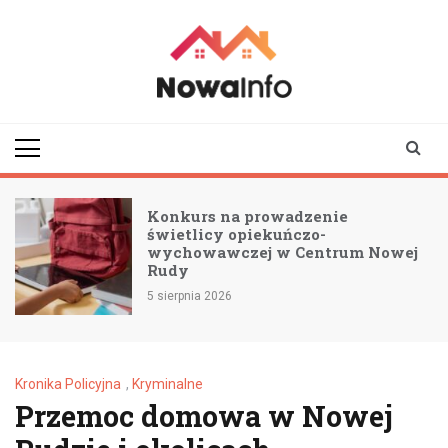
Skip
to
content
nowainfo.pl
Informator z Nowej
Rudy i okolic
Konkurs na prowadzenie
świetlicy opiekuńczo-
wychowawczej w Centrum Nowej
Rudy
5 sierpnia 2026
Kronika Policyjna
,
Kryminalne
Przemoc domowa w Nowej