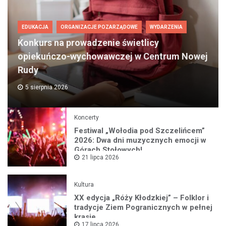
EDUKACJA
ORGANIZACJE POZARZĄDOWE
WYDARZENIA
Konkurs na prowadzenie świetlicy
opiekuńczo-wychowawczej w Centrum Nowej
Rudy
5 sierpnia 2026
Koncerty
Festiwal „Wołodia pod Szczelińcem”
2026: Dwa dni muzycznych emocji w
Górach Stołowych!
21 lipca 2026
Kultura
XX edycja „Róży Kłodzkiej” – Folklor i
tradycje Ziem Pogranicznych w pełnej
krasie
17 lipca 2026