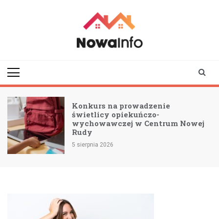
Skip
to
content
nowainfo.pl
Informator z Nowej
Rudy i okolic
Konkurs na prowadzenie
świetlicy opiekuńczo-
wychowawczej w Centrum Nowej
Rudy
5 sierpnia 2026