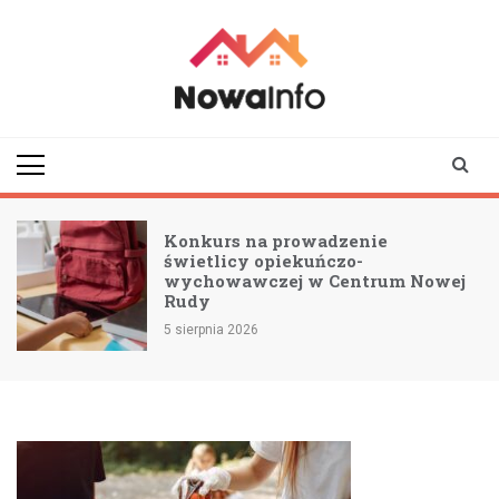
Skip
to
content
nowainfo.pl
Informator z Nowej
Rudy i okolic
Konkurs na prowadzenie
świetlicy opiekuńczo-
wychowawczej w Centrum Nowej
Rudy
5 sierpnia 2026