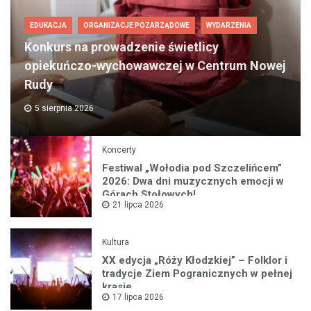
EDUKACJA
ORGANIZACJE POZARZĄDOWE
WYDARZENIA
Konkurs na prowadzenie świetlicy
opiekuńczo-wychowawczej w Centrum Nowej
Rudy
5 sierpnia 2026
Koncerty
Festiwal „Wołodia pod Szczelińcem”
2026: Dwa dni muzycznych emocji w
Górach Stołowych!
21 lipca 2026
Kultura
XX edycja „Róży Kłodzkiej” – Folklor i
tradycje Ziem Pogranicznych w pełnej
krasie
17 lipca 2026