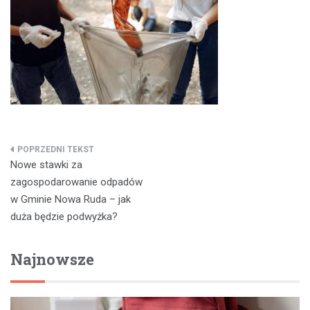
Nawigacja
Nowe stawki za
wpisu
zagospodarowanie odpadów
w Gminie Nowa Ruda – jak
duża będzie podwyżka?
Najnowsze