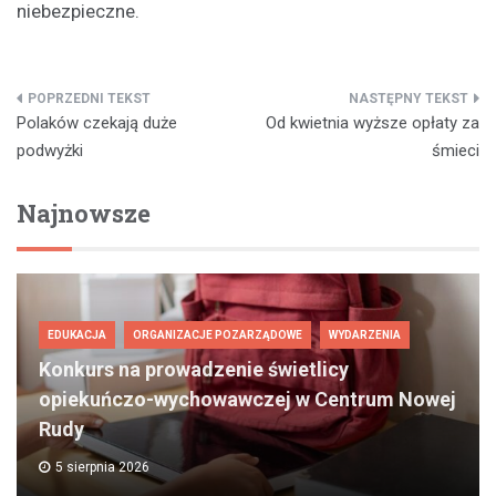
niebezpieczne.
Nawigacja
Polaków czekają duże
Od kwietnia wyższe opłaty za
wpisu
podwyżki
śmieci
Najnowsze
EDUKACJA
ORGANIZACJE POZARZĄDOWE
WYDARZENIA
Konkurs na prowadzenie świetlicy
opiekuńczo-wychowawczej w Centrum Nowej
Rudy
5 sierpnia 2026