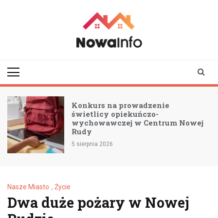
Skip
to
content
nowainfo.pl
Informator z Nowej
Rudy i okolic
Konkurs na prowadzenie
świetlicy opiekuńczo-
wychowawczej w Centrum Nowej
Rudy
5 sierpnia 2026
Nasze Miasto
,
Życie
Dwa duże pożary w Nowej