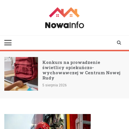
Skip
to
content
nowainfo.pl
Informator z Nowej
Rudy i okolic
Konkurs na prowadzenie
świetlicy opiekuńczo-
wychowawczej w Centrum Nowej
Rudy
5 sierpnia 2026