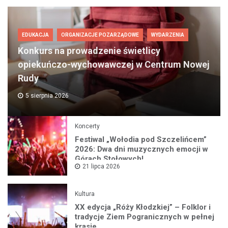
EDUKACJA
ORGANIZACJE POZARZĄDOWE
WYDARZENIA
Konkurs na prowadzenie świetlicy
opiekuńczo-wychowawczej w Centrum Nowej
Rudy
5 sierpnia 2026
Koncerty
Festiwal „Wołodia pod Szczelińcem”
2026: Dwa dni muzycznych emocji w
Górach Stołowych!
21 lipca 2026
Kultura
XX edycja „Róży Kłodzkiej” – Folklor i
tradycje Ziem Pogranicznych w pełnej
krasie