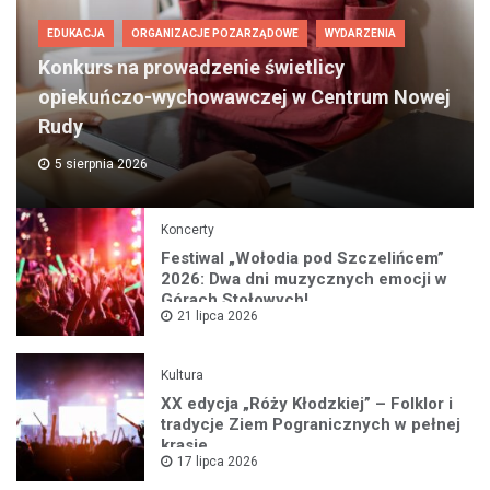
EDUKACJA
ORGANIZACJE POZARZĄDOWE
WYDARZENIA
Konkurs na prowadzenie świetlicy
opiekuńczo-wychowawczej w Centrum Nowej
Rudy
5 sierpnia 2026
Koncerty
Festiwal „Wołodia pod Szczelińcem”
2026: Dwa dni muzycznych emocji w
Górach Stołowych!
21 lipca 2026
Kultura
XX edycja „Róży Kłodzkiej” – Folklor i
tradycje Ziem Pogranicznych w pełnej
krasie
17 lipca 2026