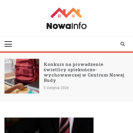
Skip
to
content
nowainfo.pl
Informator z Nowej
Rudy i okolic
Konkurs na prowadzenie
świetlicy opiekuńczo-
wychowawczej w Centrum Nowej
Rudy
5 sierpnia 2026