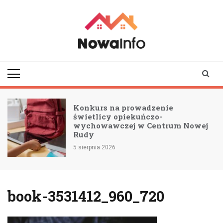
Skip
to
content
nowainfo.pl
Informator z Nowej
Rudy i okolic
Konkurs na prowadzenie
świetlicy opiekuńczo-
wychowawczej w Centrum Nowej
Rudy
5 sierpnia 2026
book-3531412_960_720