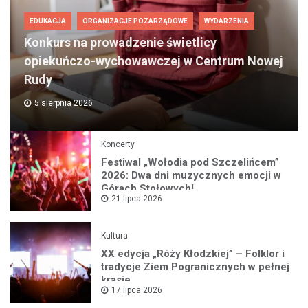
EDUKACJA
ORGANIZACJE POZARZĄDOWE
WYDARZENIA
Konkurs na prowadzenie świetlicy
opiekuńczo-wychowawczej w Centrum Nowej
Rudy
5 sierpnia 2026
Koncerty
Festiwal „Wołodia pod Szczelińcem”
2026: Dwa dni muzycznych emocji w
Górach Stołowych!
21 lipca 2026
Kultura
XX edycja „Róży Kłodzkiej” – Folklor i
tradycje Ziem Pogranicznych w pełnej
krasie
17 lipca 2026