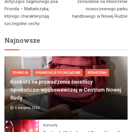
wpisu
dotyczące zaginionego psa
zezwolenie na stworzenie
Promila – Maltańczyka,
nowoczesnego parku
którego charakteryzują
handlowego w Nowej Rudzie
szczególne cechy
Najnowsze
EDUKACJA
ORGANIZACJE POZARZĄDOWE
WYDARZENIA
Konkurs na prowadzenie świetlicy
opiekuńczo-wychowawczej w Centrum Nowej
Rudy
5 sierpnia 2026
Koncerty