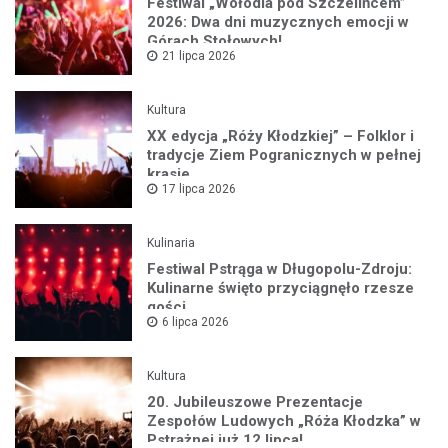
Festiwal „Wołodia pod Szczelińcem”
2026: Dwa dni muzycznych emocji w
Górach Stołowych!
21 lipca 2026
Kultura
XX edycja „Róży Kłodzkiej” – Folklor i
tradycje Ziem Pogranicznych w pełnej
krasie
17 lipca 2026
Kulinaria
Festiwal Pstrąga w Długopolu-Zdroju:
Kulinarne święto przyciągnęło rzesze
gości
6 lipca 2026
Kultura
20. Jubileuszowe Prezentacje
Zespołów Ludowych „Róża Kłodzka” w
Pstrążnej już 12 lipca!