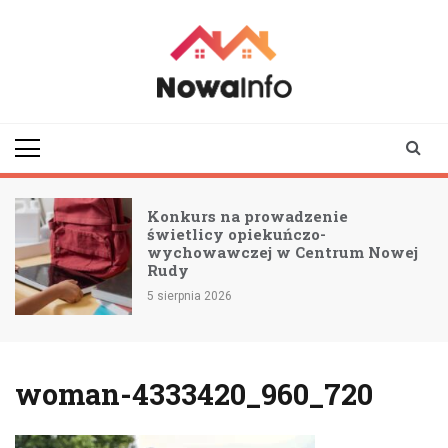
Skip
to
content
nowainfo.pl
Informator z Nowej
Rudy i okolic
Konkurs na prowadzenie
świetlicy opiekuńczo-
wychowawczej w Centrum Nowej
Rudy
5 sierpnia 2026
woman-4333420_960_720