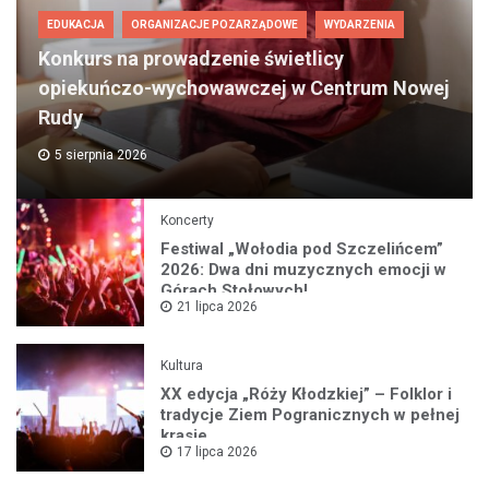
EDUKACJA
ORGANIZACJE POZARZĄDOWE
WYDARZENIA
Konkurs na prowadzenie świetlicy
opiekuńczo-wychowawczej w Centrum Nowej
Rudy
5 sierpnia 2026
Koncerty
Festiwal „Wołodia pod Szczelińcem”
2026: Dwa dni muzycznych emocji w
Górach Stołowych!
21 lipca 2026
Kultura
XX edycja „Róży Kłodzkiej” – Folklor i
tradycje Ziem Pogranicznych w pełnej
krasie
17 lipca 2026