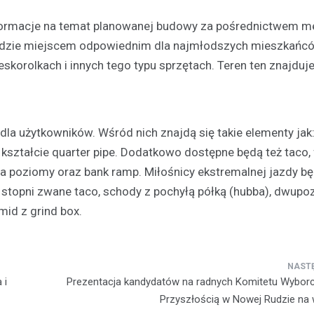
informacje na temat planowanej budowy za pośrednictwem 
ędzie miejscem odpowiednim dla najmłodszych mieszkańcó
korolkach i innych tego typu sprzętach. Teren ten znajduje
la użytkowników. Wśród nich znajdą się takie elementy jak: r
Aktualności
 kształcie quarter pipe. Dodatkowo dostępne będą też taco,
Nowa Ruda: Stypendia Bur
 poziomy oraz bank ramp. Miłośnicy ekstremalnej jazdy bę
Miasta wręczone siedmior
utalentowanym sportowc
0 stopni zwane taco, schody z pochyłą półką (hubba), dwup
6 września 2024
mid z grind box.
Siedmioro utalentowanych mło
którzy rozwijają swoje umiejętn
różnorodnych dyscyplinach spo
zostało docenionych za swoje o
 i
Prezentacja kandydatów na radnych Komitetu Wybor
przez otrzymanie Stypendiów B
Przyszłością w Nowej Rudzie na