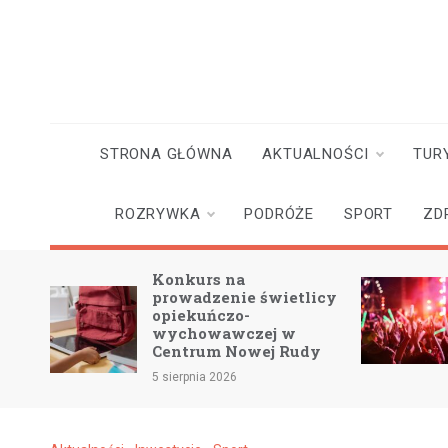
Skip
to
content
STRONA GŁÓWNA
AKTUALNOŚCI
TUR
ROZRYWKA
PODRÓŻE
SPORT
ZD
Konkurs na
w na
prowadzenie świetlicy
opiekuńczo-
wychowawczej w
Centrum Nowej Rudy
5 sierpnia 2026