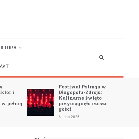
ULTURA
AKT
ży
Festiwal Pstrąga w
lklor i
Długopolu-Zdroju:
Kulinarne święto
 w pełnej
przyciągnęło rzesze
gości
6 lipca 2026