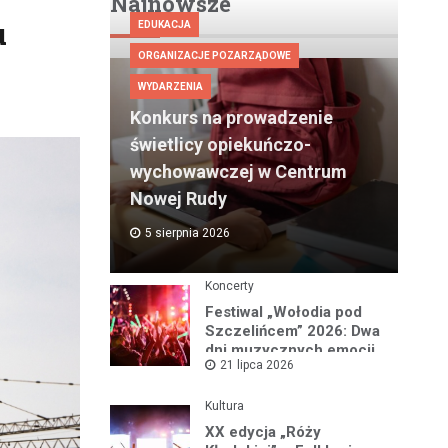
Najnowsze
u
EDUKACJA
ORGANIZACJE POZARZĄDOWE
WYDARZENIA
Konkurs na prowadzenie
świetlicy opiekuńczo-
wychowawczej w Centrum
Nowej Rudy
5 sierpnia 2026
Koncerty
Festiwal „Wołodia pod
Szczelińcem” 2026: Dwa
dni muzycznych emocji
21 lipca 2026
w Górach Stołowych!
Kultura
XX edycja „Róży