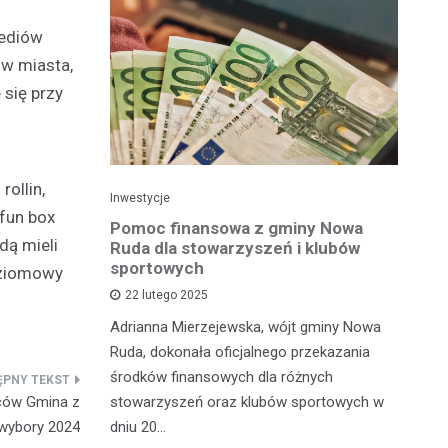
mediów
w miasta,
 się przy
ollin,
Inwestycje
Spo
 fun box
mistrza
Pomoc finansowa z gminy Nowa
Mł
dą mieli
gu
Ruda dla stowarzyszeń i klubów
Św
om
sportowych
s
oziomowy
22 lutego 2025
dzieńców,
Adrianna Mierzejewska, wójt gminy Nowa
W 
ości w
Ruda, dokonała oficjalnego przekazania
Że
rtowych,
środków finansowych dla różnych
Św
siągnięcia
stowarzyszeń oraz klubów sportowych w
Św
ców Gmina z
urmistrza…
dniu 20…
 wybory 2024