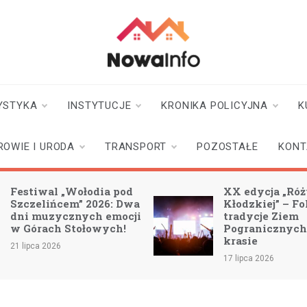
nowainfo.pl
Informator z Nowej
Rudy i okolic
YSTYKA
INSTYTUCJE
KRONIKA POLICYJNA
K
ROWIE I URODA
TRANSPORT
POZOSTAŁE
KONT
Festiwal „Wołodia pod
XX edycja „Ró
Szczelińcem” 2026: Dwa
Kłodzkiej” – Fo
dni muzycznych emocji
tradycje Ziem
w Górach Stołowych!
Pogranicznych
krasie
21 lipca 2026
17 lipca 2026