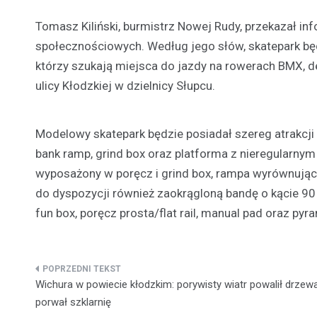
Tomasz Kiliński, burmistrz Nowej Rudy, przekazał 
społecznościowych. Według jego słów, skatepark b
którzy szukają miejsca do jazdy na rowerach BMX, des
ulicy Kłodzkiej w dzielnicy Słupcu.
Modelowy skatepark będzie posiadał szereg atrakcji d
bank ramp, grind box oraz platforma z nieregularnym
wyposażony w poręcz i grind box, rampa wyrównująca
do dyspozycji również zaokrągloną bandę o kącie 9
fun box, poręcz prosta/flat rail, manual pad oraz pyra
Nawigacja
Wichura w powiecie kłodzkim: porywisty wiatr powalił drzewa
wpisu
porwał szklarnię