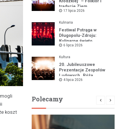
Kłodzkiej” – Folklor i
tradycje Ziem
17 lipca 2026
Pogranicznych w pełnej
krasie
Kulinaria
Festiwal Pstrąga w
Długopolu-Zdroju:
Kulinarne święto
6 lipca 2026
przyciągnęło rzesze
gości
Kultura
20. Jubileuszowe
Prezentacje Zespołów
Ludowych „Róża
4 lipca 2026
Kłodzka” w Pstrążnej już
12 lipca!
 mogli
Polecamy
i
że koszt