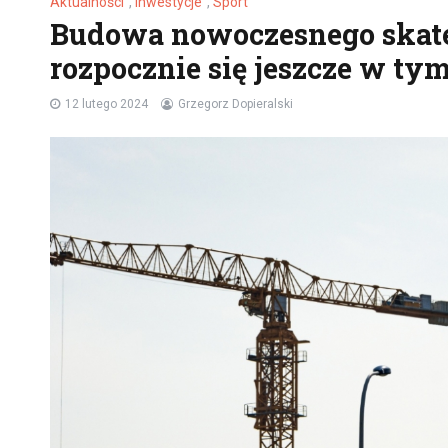
Aktualności
,
Inwestycje
,
Sport
Budowa nowoczesnego skate
rozpocznie się jeszcze w ty
12 lutego 2024
Grzegorz Dopieralski