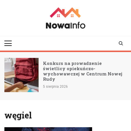
Skip
to
content
nowainfo.pl
Informator z Nowej
Rudy i okolic
Konkurs na prowadzenie
świetlicy opiekuńczo-
wychowawczej w Centrum Nowej
Rudy
5 sierpnia 2026
węgiel