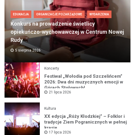
EDUKACJA
ORGANIZACJE POZARZĄDOWE
WYDARZENIA
Konkurs na prowadzenie świetlicy
opiekuńczo-wychowawczej w Centrum Nowej
Rudy
5 sierpnia 2026
Koncerty
Festiwal „Wołodia pod Szczelińcem”
2026: Dwa dni muzycznych emocji w
Górach Stołowych!
21 lipca 2026
Kultura
XX edycja „Róży Kłodzkiej” – Folklor i
tradycje Ziem Pogranicznych w pełnej
krasie
17 lipca 2026